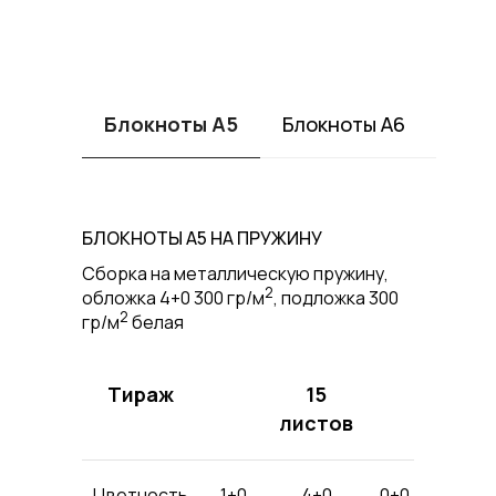
Блокноты А5
Блокноты А6
Блок
БЛОКНОТЫ А5 НА ПРУЖИНУ
Сборка на металлическую пружину,
2
обложка 4+0 300 гр/м
, подложка 300
2
гр/м
белая
Тираж
15
листов
Цветность
1+0
4+0
0+0
1+0