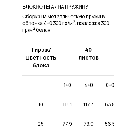
БЛОКНОТЫ А7 НА ПРУЖИНУ
Cборка на металлическую пружину,
2
обложка 4+0 300 гр/м
, подложка 300
2
гр/м
белая:
Тираж/
40
Цветность
листов
блока
1+0
4+0
0+0
10
115,1
117,3
63,8
25
77,9
78,9
56,5