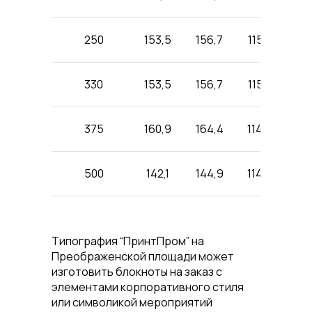
250
153,5
156,7
115,7
209,
330
153,5
156,7
115,7
182,
375
160,9
164,4
114,5
182,
500
142,1
144,9
114,4
182,
Типография “ПринтПром” на
Преображенской площади может
изготовить блокноты на заказ с
элементами корпоративного стиля
или символикой мероприятий