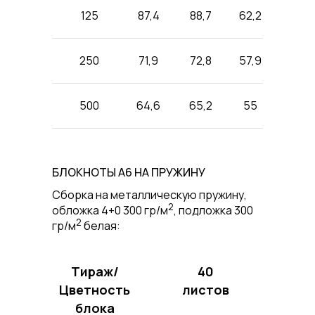
125
87,4
88,7
62,2
92,2
250
71,9
72,8
57,9
74,4
500
64,6
65,2
55
66,3
БЛОКНОТЫ А6 НА ПРУЖИНУ
Cборка на металлическую пружину,
2
обложка 4+0 300 гр/м
, подложка 300
2
гр/м
белая:
Тираж/
40
Цветность
листов
блока