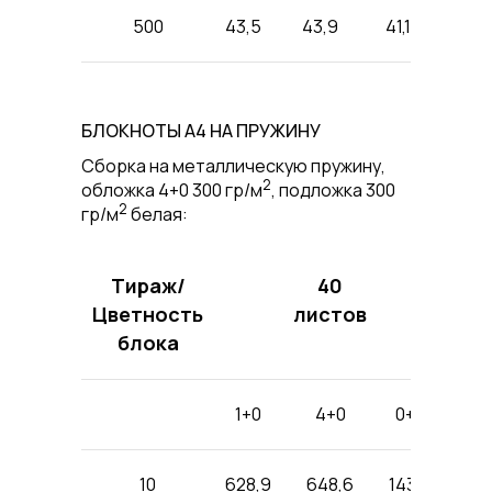
500
43,5
43,9
41,1
БЛОКНОТЫ А4 НА ПРУЖИНУ
Cборка на металлическую пружину,
2
обложка 4+0 300 гр/м
, подложка 300
2
гр/м
белая:
Тираж/
40
Цветность
листов
блока
1+0
4+0
0+0
1+0
10
628,9
648,6
143,3
678,