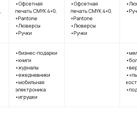
•Офсетная
•Офсетная
•Лю
,
печать CMYK 4+0,
печать CMYK 4+0,
•Руч
+Pantone
+Pantone
•Люверсы
•Люверсы
•Ручки
•Ручки
•бизнес-подарки
•мел
•книги
•бол
•журналы
•вер
•ежедневники
•«пы
•мобильная
кос
электроника
•под
•игрушки