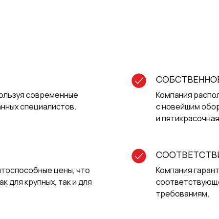
СОБСТВЕННО
пользуя современные
Компания распо
нных специалистов.
с новейшим обо
и пятикрасочная
СООТВЕТСТВ
тоспособные цены, что
Компания гарант
 для крупных, так и для
соответствующе
требованиям.