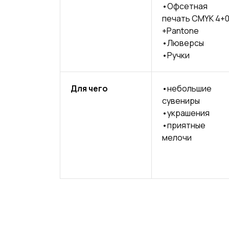
•Офсетная
печать CMYK 4+0
+Pantone
ЕТЫ
•Люверсы
•Ручки
АМИ
Для чего
•небольшие
сувениры
•украшения
В
•приятные
мелочи