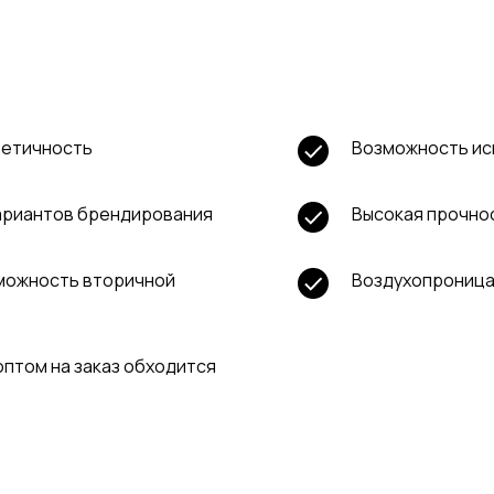
тетичность
Возможность ис
ариантов брендирования
Высокая прочнос
зможность вторичной
Воздухопроница
оптом на заказ обходится