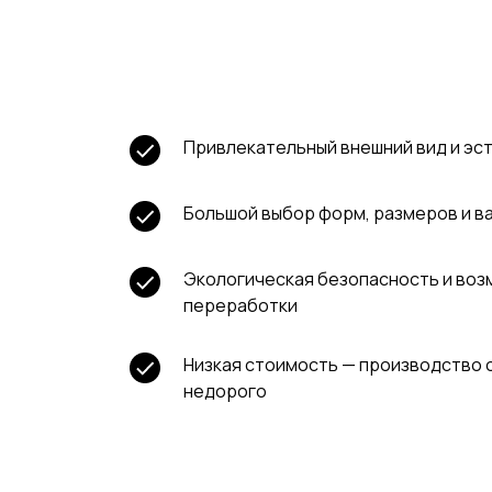
И
Привлекательный внешний вид и эс
Большой выбор форм, размеров и в
Экологическая безопасность и во
переработки
Низкая стоимость — производство 
недорого