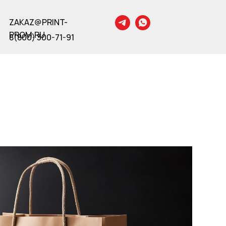
ZAKAZ@PRINT-
PROM.RU
8(800) 300-71-91