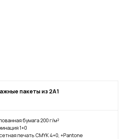
ажные пакеты из 2А1
ованная бумага 200 г/м²
инация 1+0
етная печать CMYK 4+0, +Pantone