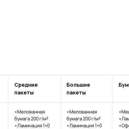
Средние
Большие
Бум
пакеты
пакеты
•Мелованная
•Мелованная
•Мел
бумага 200 г/м²
бумага 200 г/м²
•Лам
•Ламинация 1+0
•Ламинация 1+0
•Офс