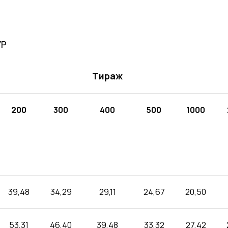
УР
Тираж
200
300
400
500
1000
39,48
34,29
29,11
24,67
20,50
53,31
46,40
39,48
33,32
27,42