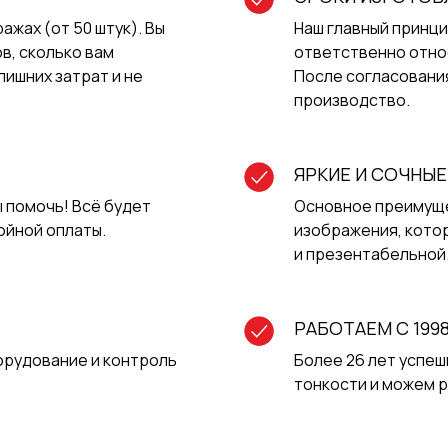
жах (от 50 штук). Вы
Наш главный принц
в, сколько вам
ответственно отно
лишних затрат и не
После согласования
производство.
ЯРКИЕ И СОЧНЫЕ
ы помочь! Всё будет
Основное преимуще
ойной оплаты.
изображения, кото
и презентабельной
РАБОТАЕМ С 199
орудование и контроль
Более 26 лет успеш
тонкости и можем 