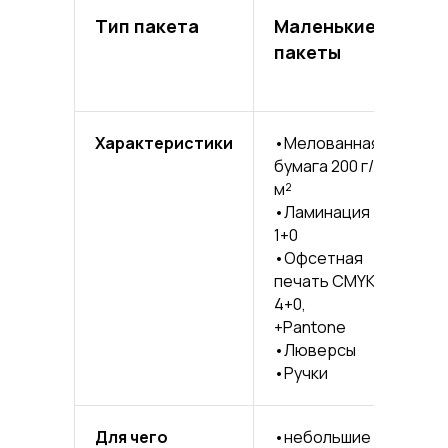
Тип пакета
Маленькие
Ср
пакеты
па
Характеристики
•Мелованная
•М
бумага 200 г/
бум
м²
м²
•Ламинация
•Л
1+0
1+0
•Офсетная
•О
печать CMYK
пе
4+0,
4+0
+Pantone
•Л
•Люверсы
•Ру
•Ручки
Для чего
•небольшие
•би