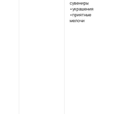
сувениры
по
•украшения
•кн
•приятные
•ж
мелочи
•е
•м
эл
•иг