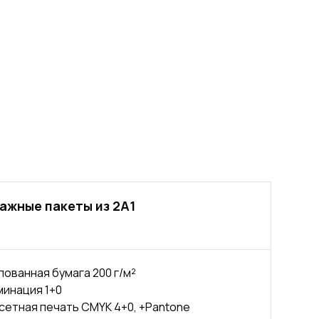
ажные пакеты из 2А1
ованная бумага 200 г/м²
инация 1+0
етная печать CMYK 4+0, +Pantone