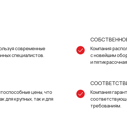
СОБСТВЕННО
пользуя современные
Компания распо
нных специалистов.
с новейшим обо
и пятикрасочная
СООТВЕТСТВ
тоспособные цены, что
Компания гарант
 для крупных, так и для
соответствующе
требованиям.