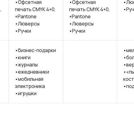
•Офсетная
•Офсетная
•Лю
,
печать CMYK 4+0,
печать CMYK 4+0,
•Руч
+Pantone
+Pantone
•Люверсы
•Люверсы
•Ручки
•Ручки
•бизнес-подарки
•мел
•книги
•бол
•журналы
•вер
•ежедневники
•«пы
•мобильная
кос
электроника
•под
•игрушки