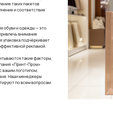
ение таких пакетов
лнение и соответствие
я обуви и одежды — это
 привлечь внимание
я упаковка подчёркивает
 эффективной рекламой.
итываются такие факторы,
мпания «Принт-Пром»
с вашим логотипом,
вне. Наши менеджеры
ьтируют по всем вопросам.