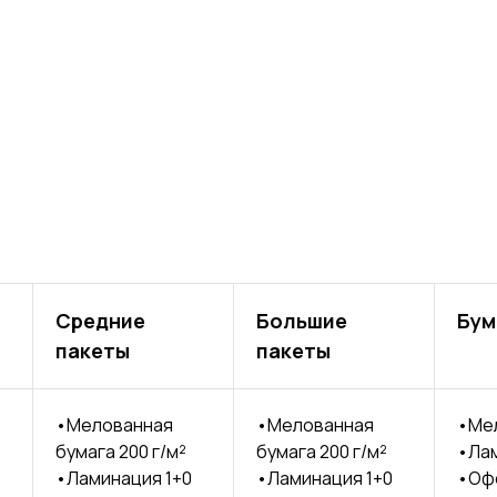
Средние
Большие
Бум
пакеты
пакеты
•Мелованная
•Мелованная
•Мел
бумага 200 г/м²
бумага 200 г/м²
•Лам
•Ламинация 1+0
•Ламинация 1+0
•Офс