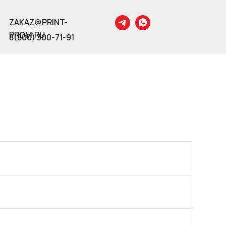
ZAKAZ@PRINT-
PROM.RU
8(800) 300-71-91