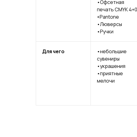
•Офсетная
печать CMYK 4+0
+Pantone
ЕТЫ
•Люверсы
•Ручки
АМИ
Для чего
•небольшие
сувениры
•украшения
В
•приятные
мелочи