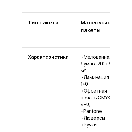
Тип пакета
Маленькие
Ср
пакеты
па
Характеристики
•Мелованная
•М
бумага 200 г/
бум
м²
м²
•Ламинация
•Л
1+0
1+0
•Офсетная
•О
печать CMYK
пе
4+0,
4+0
+Pantone
•Л
•Люверсы
•Ру
•Ручки