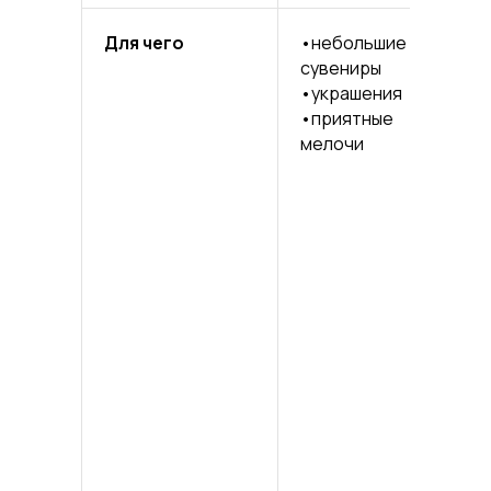
Для чего
•небольшие
•би
сувениры
по
•украшения
•кн
•приятные
•ж
мелочи
•е
•м
эл
•иг