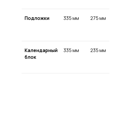
Подложки
335 мм
275 мм
полно
Календарный
335 мм
235 мм
полно
блок