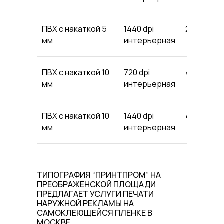
ПВХ с накаткой 5
1440 dpi
2640
26
мм
интерьерная
ПВХ с накаткой 10
720 dpi
4125
41
мм
интерьерная
ПВХ с накаткой 10
1440 dpi
4290
42
мм
интерьерная
ТИПОГРАФИЯ “ПРИНТПРОМ” НА
ПРЕОБРАЖЕНСКОЙ ПЛОЩАДИ
ПРЕДЛАГАЕТ УСЛУГИ ПЕЧАТИ
НАРУЖНОЙ РЕКЛАМЫ НА
САМОКЛЕЮЩЕЙСЯ ПЛЕНКЕ В
МОСКВЕ