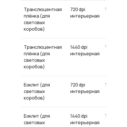
Транслюцентная
720 dpi
1133
9
плёнка (для
интерьерная
световых
коробов)
Транслюцентная
1440 dpi
1254
11
плёнка (для
интерьерная
световых
коробов)
Бэклит (для
720 dpi
1078
91
световых
интерьерная
коробов)
Бэклит (для
1440 dpi
1199
10
световых
интерьерная