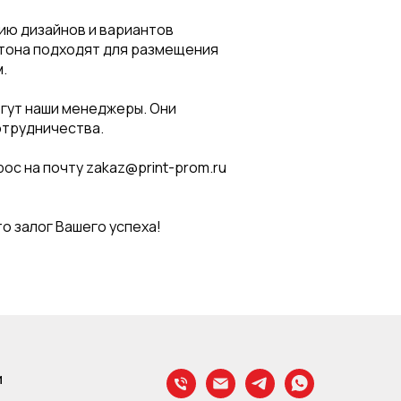
ию дизайнов и вариантов
ртона подходят для размещения
.
огут наши менеджеры. Они
отрудничества.
ос на почту zakaz@print-prom.ru
о залог Вашего успеха!
и