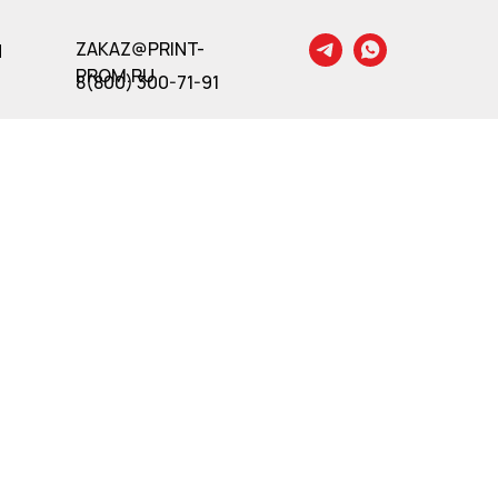
ZAKAZ@PRINT-
Ы
PROM.RU
8(800) 300-71-91