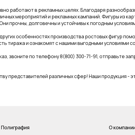
вно работают в рекламных целях. Благодаря разнообраз
личных мероприятий и рекламных кампаний. Фигуры из ка
. Они прочны, долговечны и устойчивы к погодным условиям
 других особенностях производства ростовых фигур пом
сть тиража и ознакомят с нашими выгодными условиями с
з, звоните по телефону 8(800) 300-71-91, отправьте запр
ву представителей различных сфер! Наши продукция - эт
Полиграфия
О компани