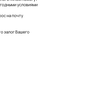
ыгодными условиями
рос на почту
о залог Вашего