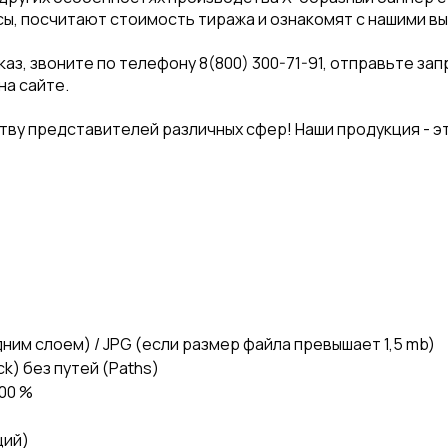
сы, посчитают стоимость тиража и ознакомят с нашими в
з, звоните по телефону 8(800) 300-71-91, отправьте зап
на сайте.
ву представителей различных сфер! Наши продукция - эт
дним слоем) / JPG (если размер файла превышает 1,5 mb)
ck) без путей (Paths)
00 %
ций)